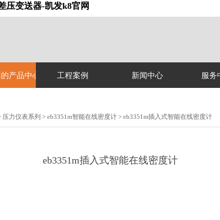
, 差压变送器-凯发k8官网
网的产品中心
工程案例
新闻中心
服务

>
压力仪表系列
>
eb3351m智能在线密度计
>
eb3351m插入式智能在线密度计
eb3351m插入式智能在线密度计