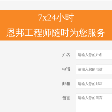
7x24小时
恩邦工程师随时为您服务
姓名
电话
邮箱
留言