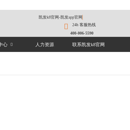
凯发k8官网-凯发app官网
24h 客服热线

400-006-5590
中心
人力资源
联系凯发k8官网
