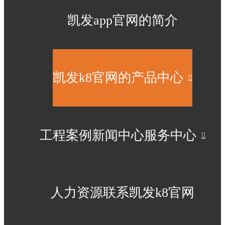
凯发app官网的简介
凯发k8官网的产品中心

工程案例
新闻中心
服务中心

人力资源
联系凯发k8官网