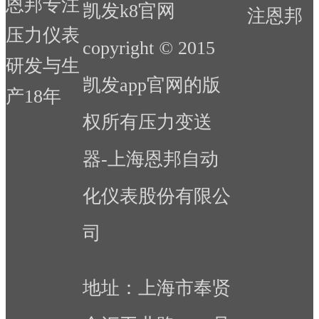
恩邦专注
凯发k8官网
注恩邦
压力仪表
copyright
©
2015
研发与生
凯发app官网的版
产18年
权所有压力变送
器-上海恩邦自动
化仪表股份有限公
司
地址：上海市奉贤