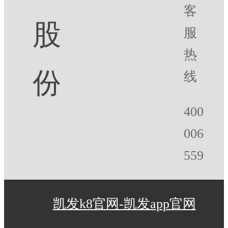
客
股
服
热
份
线
400-
006-
5590
凯发k8官网-凯发app官网