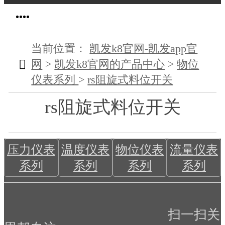
当前位置：
凯发k8官网-凯发app官

网
>
凯发k8官网的产品中心
>
物位
仪表系列
>
rs阻旋式料位开关
rs阻旋式料位开关
压力仪表
温度仪表
物位仪表
流量仪表
系列
系列
系列
系列
扫一扫关