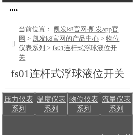
当前位置：
凯发k8官网-凯发app官
网
>
凯发k8官网的产品中心
>
物位

仪表系列
>
fs01连杆式浮球液位开
关
fs01连杆式浮球液位开关
压力仪表
温度仪表
物位仪表
流量仪表
系列
系列
系列
系列