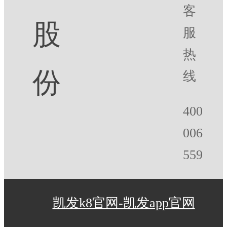
客
股
服
热
份
线
400-
006-
5590
凯发k8官网-凯发app官网