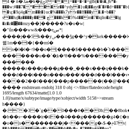
4 � n�3ܣ�k�gݯz=��[=��=�<�=gtb(�/�s�,]6*�-
���w:#��7�*���e��^ydy�}u�j��ayt�`�#�d=���"�b
�ʯ:�!kj4g�m��t�}uc�%���k7yv��ff���y �.�=b��?
s��ƕʃ�ⱥ����y��� چ ���k�5%4��m�7�lqlio�z�lg
�z�z�͹��mzy��]�����?u�u�w|
�"űn���ww&���e֥ﺱ*|
����j��5k��yݭ���ǯg��^y�kek�����l�d_p߶������7dm����o
꿻1m��l�{��mś�
n�l�l�<9��o�[����$�����h�՛b��������d�ҟ@��������i�ءg���&���
�������u��`�ֲk�³8���%�������y�
������
�����z���p���g���_���x���q���k���f��
���d���i���n���u���\���d���l���v��ۀ�܊�ݖ�ޢ�)߯�6��d���s���c���
����2��f���[���p������(��@�
���� endstream endobj 318 0 obj <>/filter/flatedecode/height
1695/length 67634/matte[1.0 1.0
1.0]/name/x/subtype/image/type/xobject/width 5158>>stream
h����}
�:`�3�`g��0���#��0b;��8bok
�h��s~����ir�il��4���g������g4�{�
�o�|s� �������j�<���|g�˫$-�ݥǖ7v|
��/k���&����ot�!<����rb��c�u_�7���jn��gq7