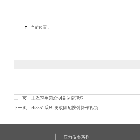

当前位置：
上一页：
上海冠生园蜂制品储蜜现场
下一页：
eb3351系列-更改阻尼按键操作视频
压力仪表系列