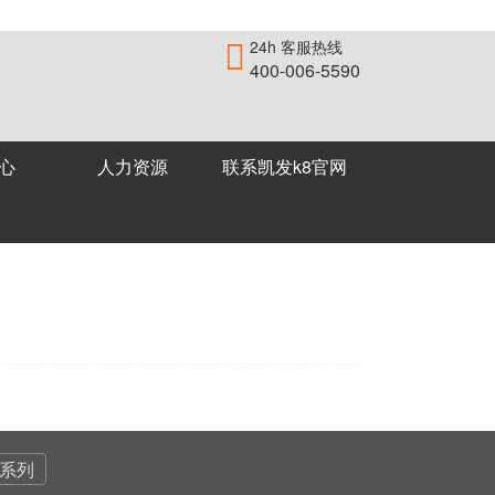
24h 客服热线
400-006-5590
心
人力资源
联系凯发k8官网
系列