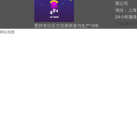
限公司
地址：上海
24小时服
沪icp备200
恩邦专注压力仪表研发与生产15年
网站地图