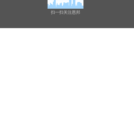
扫一扫关注恩邦