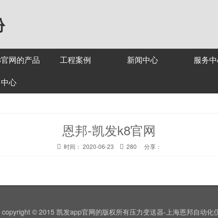
份
8官网的产品
工程案例
新闻中心
服务中
中心
恩邦-凯发k8官网
时间： 2020-06-23
280 分享：
opyright
2015 凯发app官网的版权所有压力变送器-上海恩邦自动化
©