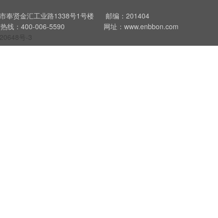
市奉贤金汇工业路1338号1号楼 邮编：201404
务热线：400-006-5590
网址：www.enbbon.com
20648号-3