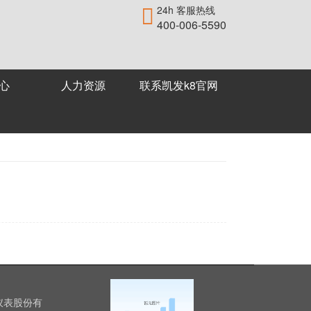
24h 客服热线
400-006-5590
心
人力资源
联系凯发k8官网
仪表股份有